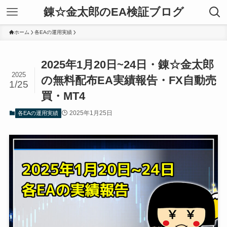
錬☆金太郎のEA検証ブログ
ホーム
各EAの運用実績
2025年1月20日~24日・錬☆金太郎
2025
の無料配布EA実績報告・FX自動売
1/25
買・MT4
2025年1月25日
各EAの運用実績