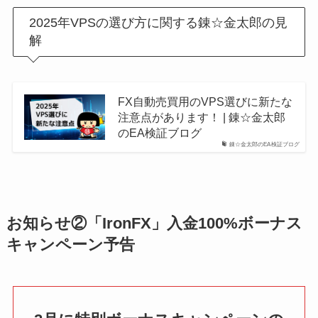
2025年VPSの選び方に関する錬☆金太郎の見
解
FX自動売買用のVPS選びに新たな
注意点があります！ | 錬☆金太郎
のEA検証ブログ
錬☆金太郎のEA検証ブログ
お知らせ②「IronFX」入金100%ボーナス
キャンペーン予告