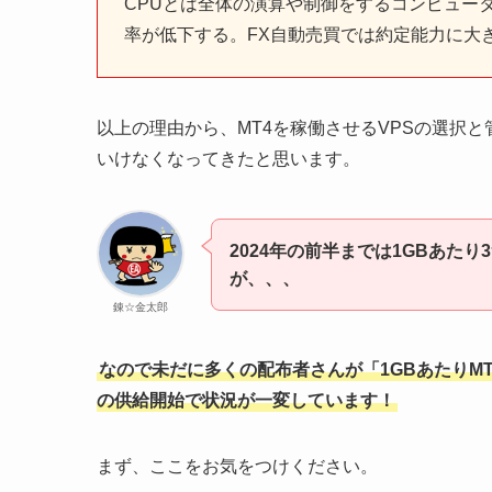
CPUとは全体の演算や制御をするコンピュー
率が低下する。FX自動売買では約定能力に大
以上の理由から、MT4を稼働させるVPSの選択
いけなくなってきたと思います。
2024年の前半までは1GBあたり
が、、、
錬☆金太郎
なので未だに多くの配布者さんが「1GBあたりM
の供給開始で状況が一変しています！
まず、ここをお気をつけください。