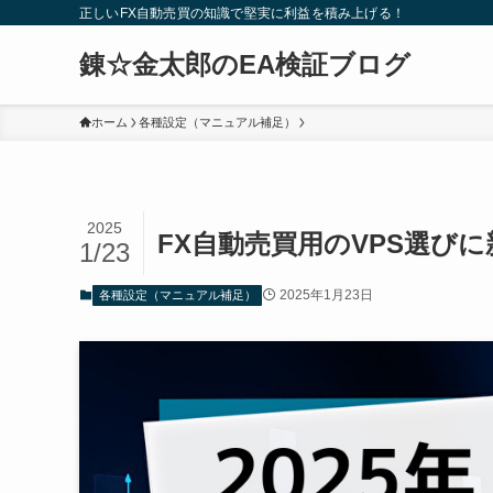
正しいFX自動売買の知識で堅実に利益を積み上げる！
錬☆金太郎のEA検証ブログ
ホーム
各種設定（マニュアル補足）
2025
FX自動売買用のVPS選び
1/23
2025年1月23日
各種設定（マニュアル補足）