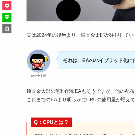
実は2024年の後半より、錬☆金太郎が注視して
それは、EAのハイブリッド化に
錬☆金太郎
錬☆金太郎の無料配布EAもそうですが、他の配布
これまでのEAより明らかにCPUの使用量が増え
Q：CPUとは？