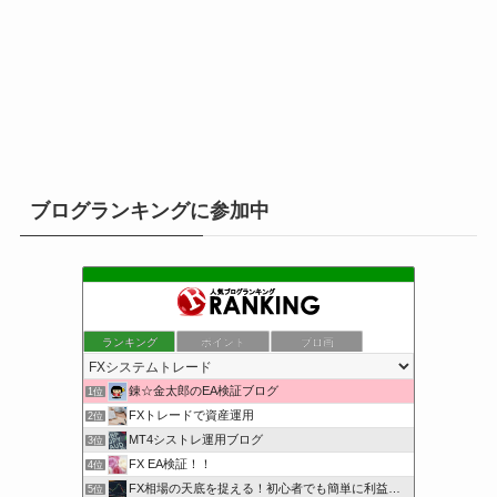
ブログランキングに参加中
ランキング
ポイント
ブロ画
錬☆金太郎のEA検証ブログ
1位
FXトレードで資産運用
2位
MT4シストレ運用ブログ
3位
FX EA検証！！
4位
FX相場の天底を捉える！初心者でも簡単に利益を狙える
5位