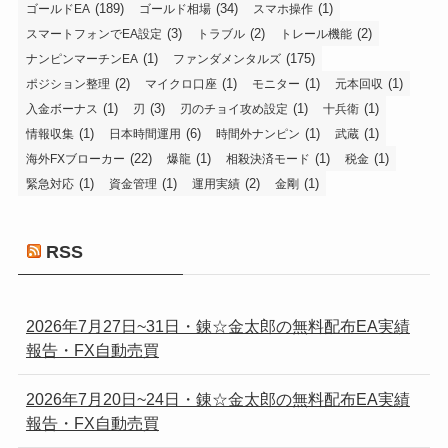
(189)
(34)
(1)
ゴールドEA
ゴールド相場
スマホ操作
(3)
(2)
(2)
スマートフォンでEA設定
トラブル
トレール機能
(1)
(175)
ナンピンマーチンEA
ファンダメンタルズ
(2)
(1)
(1)
(1)
ポジション整理
マイクロ口座
モニター
元本回収
(1)
(3)
(1)
(1)
入金ボーナス
刃
刃のチョイ攻め設定
十兵衛
(1)
(6)
(1)
(1)
情報収集
日本時間運用
時間外ナンピン
武蔵
(22)
(1)
(1)
(1)
海外FXブローカー
爆龍
相殺決済モード
税金
(1)
(1)
(2)
(1)
緊急対応
資金管理
運用実績
金剛
RSS
2026年7月27日~31日・錬☆金太郎の無料配布EA実績
報告・FX自動売買
2026年7月20日~24日・錬☆金太郎の無料配布EA実績
報告・FX自動売買