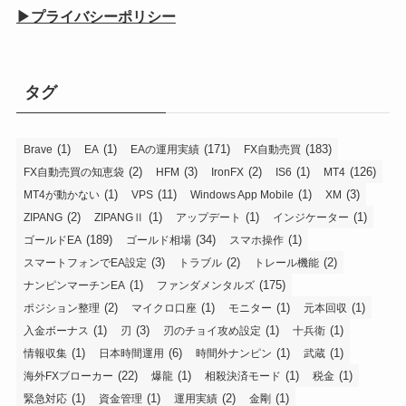
▶プライバシーポリシー
タグ
(1)
(1)
(171)
(183)
Brave
EA
EAの運用実績
FX自動売買
(2)
(3)
(2)
(1)
(126)
FX自動売買の知恵袋
HFM
IronFX
IS6
MT4
(1)
(11)
(1)
(3)
MT4が動かない
VPS
Windows App Mobile
XM
(2)
(1)
(1)
(1)
ZIPANG
ZIPANGⅡ
アップデート
インジケーター
(189)
(34)
(1)
ゴールドEA
ゴールド相場
スマホ操作
(3)
(2)
(2)
スマートフォンでEA設定
トラブル
トレール機能
(1)
(175)
ナンピンマーチンEA
ファンダメンタルズ
(2)
(1)
(1)
(1)
ポジション整理
マイクロ口座
モニター
元本回収
(1)
(3)
(1)
(1)
入金ボーナス
刃
刃のチョイ攻め設定
十兵衛
(1)
(6)
(1)
(1)
情報収集
日本時間運用
時間外ナンピン
武蔵
(22)
(1)
(1)
(1)
海外FXブローカー
爆龍
相殺決済モード
税金
(1)
(1)
(2)
(1)
緊急対応
資金管理
運用実績
金剛