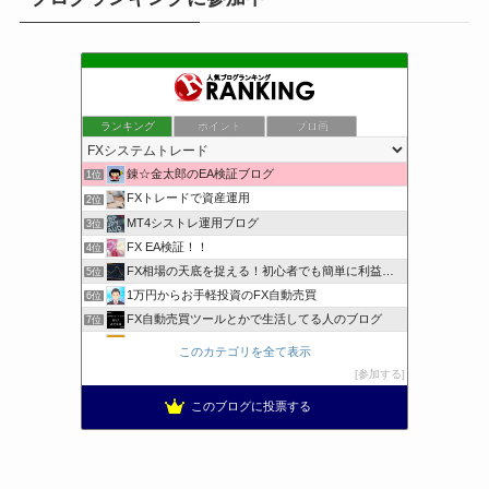
ランキング
ポイント
ブロ画
錬☆金太郎のEA検証ブログ
1位
FXトレードで資産運用
2位
MT4シストレ運用ブログ
3位
FX EA検証！！
4位
FX相場の天底を捉える！初心者でも簡単に利益を狙える
5位
1万円からお手軽投資のFX自動売買
6位
FX自動売買ツールとかで生活してる人のブログ
7位
トレンドシステムfor外為OP
8位
このカテゴリを全て表示
ホンマでっか！？FX
9位
参加する
FX MT4 KYOTO&TOKIO ブログＭＴ４東京都
10位
このブログに投票する
アヴァンセ EA 倶楽部
11位
FX/為替・デイトレード投資倶楽部
12位
FxBank
13位
MT4の自作EA実験室