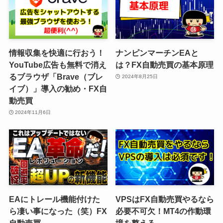
情報収集を快適に行おう！
ナンピンマーチンEAと
YouTube広告も無料で消え
は？FX自動売買の基本原理
るブラウザ「Brave（ブレ
2024年8月25日
イブ）」導入の勧め・FX自
動売買
2024年11月6日
EAにトレール機能付けた
VPSはFX自動売買やるなら
ら凄い事になった（笑）FX
必要不可欠！MT4の作動環