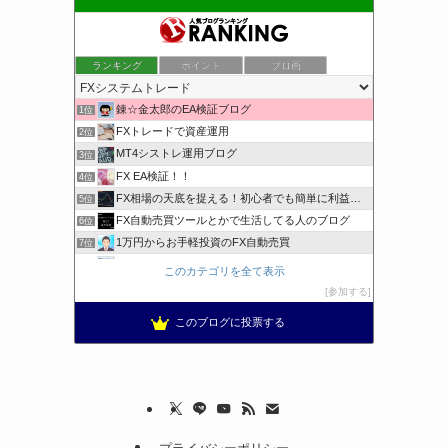
ランキング
ポイント
ブロ画
錬☆金太郎のEA検証ブログ
1位
FXトレードで資産運用
2位
MT4シストレ運用ブログ
3位
FX EA検証！！
4位
FX相場の天底を捉える！初心者でも簡単に利益を狙える
5位
FX自動売買ツールとかで生活してる人のブログ
6位
1万円からお手軽投資のFX自動売買
7位
ホンマでっか！？FX
8位
このカテゴリを全て表示
トレンドシステムfor外為OP
9位
参加する
FX/為替・デイトレード投資倶楽部
10位
このブログに投票する
FX MT4 KYOTO&TOKIO ブログＭＴ４東京都
11位
アヴァンセ EA 倶楽部
12位
MT4の自作EA実験室
13位
FxBank
14位
踊るFX
15位