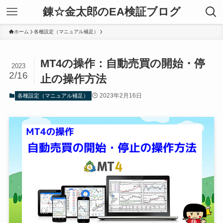
錬☆金太郎のEA検証ブログ
ホーム
各種設定（マニュアル補足）
MT4の操作：自動売買の開始・停
2023
2/16
止の操作方法
2023年2月16日
各種設定（マニュアル補足）