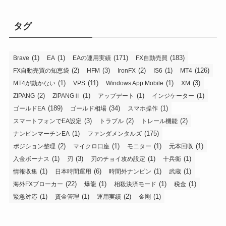
タグ
(1)
(1)
(171)
(183)
Brave
EA
EAの運用実績
FX自動売買
(2)
(3)
(2)
(1)
(126)
FX自動売買の知恵袋
HFM
IronFX
IS6
MT4
(1)
(11)
(1)
(3)
MT4が動かない
VPS
Windows App Mobile
XM
(2)
(1)
(1)
(1)
ZIPANG
ZIPANGⅡ
アップデート
インジケーター
(189)
(34)
(1)
ゴールドEA
ゴールド相場
スマホ操作
(3)
(2)
(2)
スマートフォンでEA設定
トラブル
トレール機能
(1)
(175)
ナンピンマーチンEA
ファンダメンタルズ
(2)
(1)
(1)
(1)
ポジション整理
マイクロ口座
モニター
元本回収
(1)
(3)
(1)
(1)
入金ボーナス
刃
刃のチョイ攻め設定
十兵衛
(1)
(6)
(1)
(1)
情報収集
日本時間運用
時間外ナンピン
武蔵
(22)
(1)
(1)
(1)
海外FXブローカー
爆龍
相殺決済モード
税金
(1)
(1)
(2)
(1)
緊急対応
資金管理
運用実績
金剛