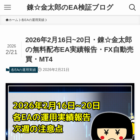
錬☆金太郎のEA検証ブログ
ホーム
各EAの運用実績
2026年2月16日~20日・錬☆金太郎
2026
の無料配布EA実績報告・FX自動売
2/21
買・MT4
2026年2月21日
各EAの運用実績