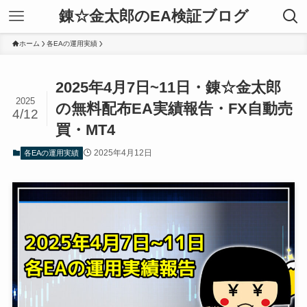
錬☆金太郎のEA検証ブログ
ホーム
各EAの運用実績
2025年4月7日~11日・錬☆金太郎
2025
の無料配布EA実績報告・FX自動売
4/12
買・MT4
2025年4月12日
各EAの運用実績