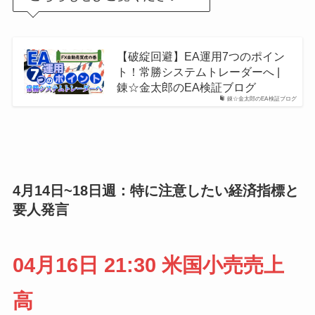
【破綻回避】EA運用7つのポイン
ト！常勝システムトレーダーへ |
錬☆金太郎のEA検証ブログ
錬☆金太郎のEA検証ブログ
4月14日~18日週：特に注意したい経済指標と
要人発言
04月16日 21:30 米国小売売上
高