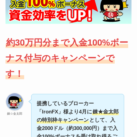
約30万円分まで入金100%ボー
ナス付与のキャンペーンで
す！
提携しているブローカー
「IronFX」様より4月に
錬★金太郎
錬☆金太郎
の特別枠キャンペーン
として、入
金2000ドル（約300,000円）まで入
金100%ボーナスを受け取れ得るご