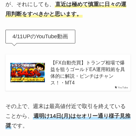
が、それにしても、
直近は極めて慎重に日々の運
用判断をすべきかと思います。
4/11UPのYouTube動画
【FX自動売買】トランプ相場で爆
益を狙うゴールドEA運用戦術を具
体的に解説・ピンチはチャン
ス！・MT4
YouTube
その上で、週末は最高値付近で取引を終えている
ことから、
週明け14日(月)はセオリー通り様子見推
奨
です。