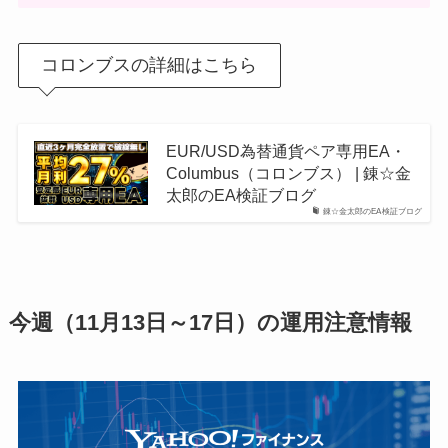
コロンブスの詳細はこちら
EUR/USD為替通貨ペア専用EA・
Columbus（コロンブス） | 錬☆金
太郎のEA検証ブログ
錬☆金太郎のEA検証ブログ
今週（11月13日～17日）の運用注意情報