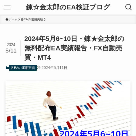
錬☆金太郎のEA検証ブログ
ホーム
各EAの運用実績
2024年5月6~10日・錬★金太郎の
2024
無料配布EA実績報告・FX自動売
5/11
買・MT4
2024年5月11日
各EAの運用実績