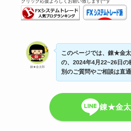
クリック応援よろしくお願い致します(^^)/
このページでは、錬★金太
の、2024年4月22~26
錬★金太郎
別のご質問やご相談は直通
錬★金太