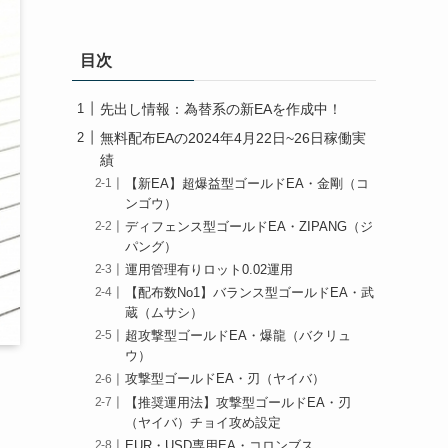
目次
先出し情報：為替系の新EAを作成中！
無料配布EAの2024年4月22日~26日稼働実
績
【新EA】超爆益型ゴールドEA・金剛（コ
ンゴウ）
ディフェンス型ゴールドEA・ZIPANG（ジ
パング）
運用管理有りロット0.02運用
【配布数No1】バランス型ゴールドEA・武
蔵（ムサシ）
超攻撃型ゴールドEA・爆龍（バクリュ
ウ）
攻撃型ゴールドEA・刃（ヤイバ）
【推奨運用法】攻撃型ゴールドEA・刃
（ヤイバ）チョイ攻め設定
EUR・USD専用EA・コロンブス