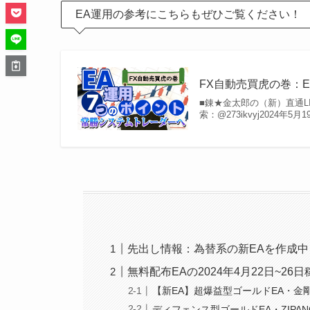
EA運用の参考にこちらもぜひご覧ください！
FX自動売買虎の巻：
■錬★金太郎の（新）直通LINE 
索：@273ikvyj202
先出し情報：為替系の新EAを作成中
無料配布EAの2024年4月22日~26
【新EA】超爆益型ゴールドEA・金
ディフェンス型ゴールドEA・ZIPA