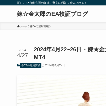
正しいFX自動売買の知識で堅実に利益を積み上げる！
錬☆金太郎のEA検証ブログ
ホーム
各EAの運用実績
2024年4月22~26日・錬
2024
4/27
MT4
2024年4月27日
各EAの運用実績