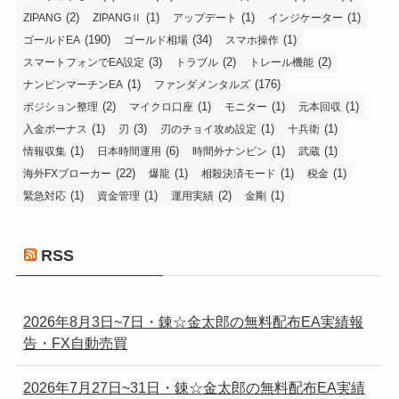
(2)
(1)
(1)
(1)
ZIPANG
ZIPANGⅡ
アップデート
インジケーター
(190)
(34)
(1)
ゴールドEA
ゴールド相場
スマホ操作
(3)
(2)
(2)
スマートフォンでEA設定
トラブル
トレール機能
(1)
(176)
ナンピンマーチンEA
ファンダメンタルズ
(2)
(1)
(1)
(1)
ポジション整理
マイクロ口座
モニター
元本回収
(1)
(3)
(1)
(1)
入金ボーナス
刃
刃のチョイ攻め設定
十兵衛
(1)
(6)
(1)
(1)
情報収集
日本時間運用
時間外ナンピン
武蔵
(22)
(1)
(1)
(1)
海外FXブローカー
爆龍
相殺決済モード
税金
(1)
(1)
(2)
(1)
緊急対応
資金管理
運用実績
金剛
RSS
2026年8月3日~7日・錬☆金太郎の無料配布EA実績報
告・FX自動売買
2026年7月27日~31日・錬☆金太郎の無料配布EA実績