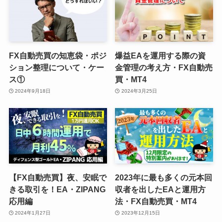
FX自動売買の知恵袋・ポジ
爆益EAを運用する際の資
ション整理について・ケー
金管理の考え方・FX自動売
ス①
買・MT4
2024年9月18日
2024年3月25日
【FX自動売買】夜、安眠で
2023年に最も多くの元本回
きる取引を！EA・ZIPANG
収者を出したEAと運用方
応用編
法・FX自動売買・MT4
2024年1月27日
2023年12月15日