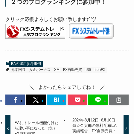
２つのブログランキングに参加中！
クリック応援よろしくお願い致します(^^)/
EAの運用参考事例
元本回収
入金ボーナス
XM
FX自動売買
IS6
IronFX
よかったらシェアしてね！
2024年8月12日~8月16日・
EAにトレール機能付けた
錬☆金太郎の無料配布EA
ら凄い事になった（笑）
実績報告・FX自動売買・
FX自動売買