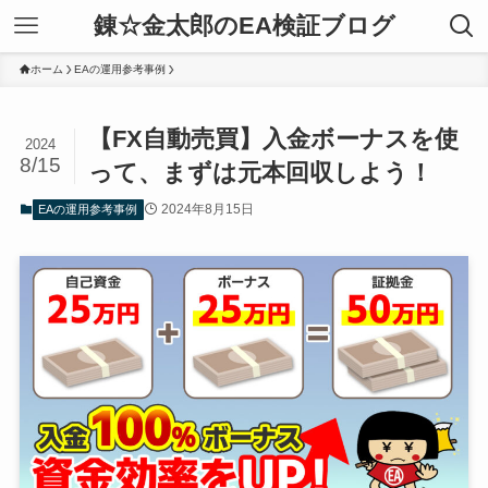
錬☆金太郎のEA検証ブログ
ホーム
EAの運用参考事例
【FX自動売買】入金ボーナスを使
2024
8/15
って、まずは元本回収しよう！
2024年8月15日
EAの運用参考事例