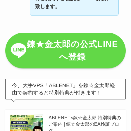
致します。
錬★金太郎の公式LINE
へ登録
今、大手VPS「ABLENET」を錬☆金太郎経
由で契約すると特別特典が付きます！
ABLENET×錬☆金太郎 特別特典の
ご案内 | 錬☆金太郎のEA検証ブロ
グ