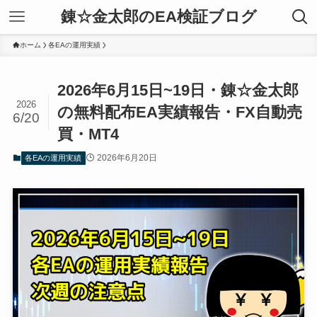
錬☆金太郎のEA検証ブログ
ホーム
各EAの運用実績
2026年6月15日~19日・錬☆金太郎
2026
の無料配布EA実績報告・FX自動売
6/20
買・MT4
2026年6月20日
各EAの運用実績