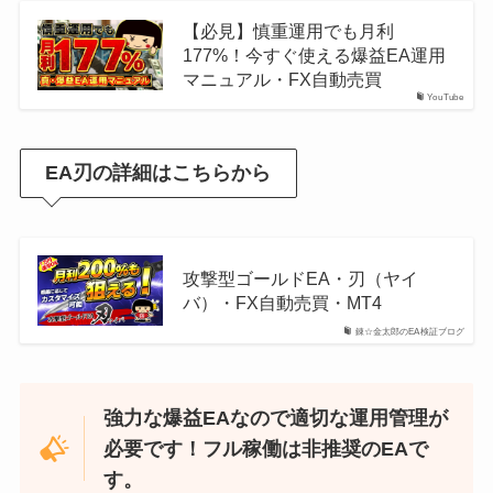
【必見】慎重運用でも月利
177%！今すぐ使える爆益EA運用
マニュアル・FX自動売買
YouTube
EA刃の詳細はこちらから
攻撃型ゴールドEA・刃（ヤイ
バ）・FX自動売買・MT4
錬☆金太郎のEA検証ブログ
強力な爆益EAなので適切な運用管理が
必要です！フル稼働は非推奨のEAで
す。