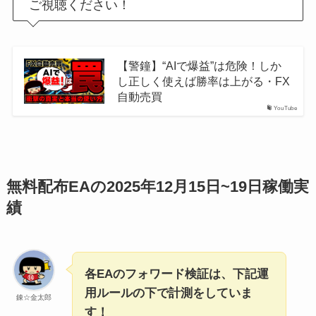
ご視聴ください！
【警鐘】“AIで爆益”は危険！しか
し正しく使えば勝率は上がる・FX
自動売買
YouTube
無料配布EAの2025年12月15日~19日稼働実
績
各EAのフォワード検証は、下記運
用ルールの下で計測をしていま
錬☆金太郎
す！