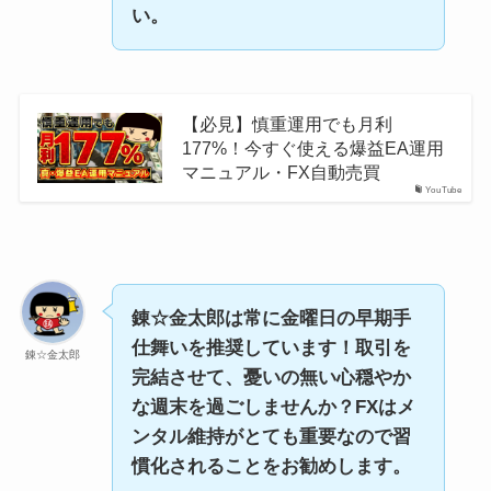
い。
【必見】慎重運用でも月利
177%！今すぐ使える爆益EA運用
マニュアル・FX自動売買
YouTube
錬☆金太郎は常に金曜日の早期手
仕舞いを推奨しています！取引を
錬☆金太郎
完結させて、憂いの無い心穏やか
な週末を過ごしませんか？FXはメ
ンタル維持がとても重要なので習
慣化されることをお勧めします。