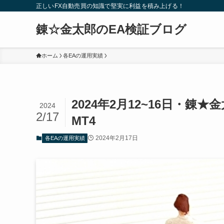
正しいFX自動売買の知識で堅実に利益を積み上げる！
錬☆金太郎のEA検証ブログ
ホーム
各EAの運用実績
2024年2月12~16日・錬
2024
2/17
MT4
2024年2月17日
各EAの運用実績