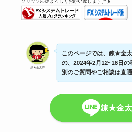
クリック応援よろしくお願い致します(^^)/
このページでは、錬★金太
の、2024年2月12~16
錬★金太郎
別のご質問やご相談は直通
錬★金太