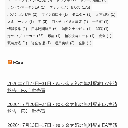
(3)
(2)
(2)
スマートフォンでEA設定
トラブル
トレール機能
(1)
(175)
ナンピンマーチンEA
ファンダメンタルズ
(2)
(1)
(1)
(1)
ポジション整理
マイクロ口座
モニター
元本回収
(1)
(3)
(1)
(1)
入金ボーナス
刃
刃のチョイ攻め設定
十兵衛
(1)
(6)
(1)
(1)
情報収集
日本時間運用
時間外ナンピン
武蔵
(22)
(1)
(1)
(1)
海外FXブローカー
爆龍
相殺決済モード
税金
(1)
(1)
(2)
(1)
緊急対応
資金管理
運用実績
金剛
RSS
2026年7月27日~31日・錬☆金太郎の無料配布EA実績
報告・FX自動売買
2026年7月20日~24日・錬☆金太郎の無料配布EA実績
報告・FX自動売買
2026年7月13日~17日・錬☆金太郎の無料配布EA実績