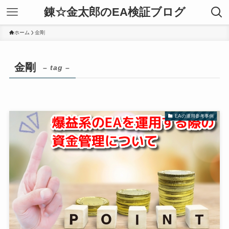
錬☆金太郎のEA検証ブログ
ホーム
金剛
金剛
– tag –
EAの運用参考事例