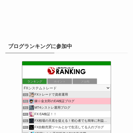
ブログランキングに参加中
ランキング
ポイント
ブロ画
FXトレードで資産運用
1位
錬☆金太郎のEA検証ブログ
2位
MT4シストレ運用ブログ
3位
FX EA検証！！
4位
FX相場の天底を捉える！初心者でも簡単に利益を狙える
5位
FX自動売買ツールとかで生活してる人のブログ
6位