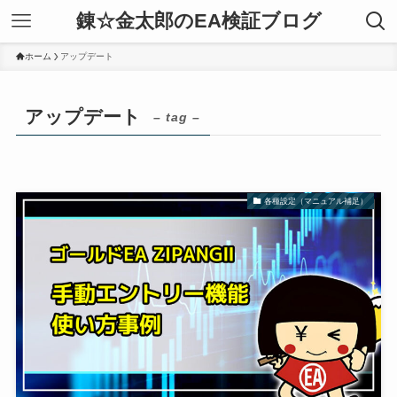
錬☆金太郎のEA検証ブログ
ホーム
アップデート
アップデート
– tag –
各種設定（マニュアル補足）