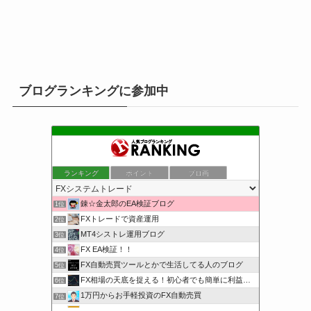
ブログランキングに参加中
ランキング
ポイント
ブロ画
錬☆金太郎のEA検証ブログ
1位
FXトレードで資産運用
2位
MT4シストレ運用ブログ
3位
FX EA検証！！
4位
FX自動売買ツールとかで生活してる人のブログ
5位
FX相場の天底を捉える！初心者でも簡単に利益を狙える
6位
1万円からお手軽投資のFX自動売買
7位
トレンドシステムfor外為OP