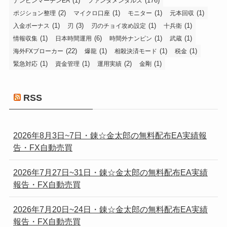
(1)
(176)
ナンピンマーチンEA
ファンダメンタルズ
(2)
(1)
(1)
(1)
ポジション整理
マイクロ口座
モニター
元本回収
(1)
(3)
(1)
(1)
入金ボーナス
刃
刃のチョイ攻め設定
十兵衛
(1)
(6)
(1)
(1)
情報収集
日本時間運用
時間外ナンピン
武蔵
(22)
(1)
(1)
(1)
海外FXブローカー
爆龍
相殺決済モード
税金
(1)
(1)
(2)
(1)
緊急対応
資金管理
運用実績
金剛
RSS
2026年8月3日~7日・錬☆金太郎の無料配布EA実績報
告・FX自動売買
2026年7月27日~31日・錬☆金太郎の無料配布EA実績
報告・FX自動売買
2026年7月20日~24日・錬☆金太郎の無料配布EA実績
報告・FX自動売買